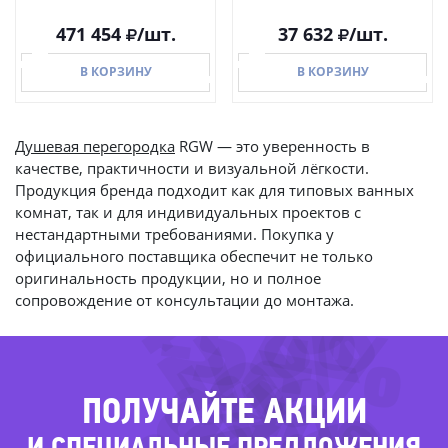
471 454
/шт.
37 632
/шт.
В КОРЗИНУ
В КОРЗИНУ
Душевая перегородка
RGW — это уверенность в
качестве, практичности и визуальной лёгкости.
В КОРЗИНУ
В КОРЗИНУ
Продукция бренда подходит как для типовых ванных
комнат, так и для индивидуальных проектов с
нестандартными требованиями. Покупка у
-42%
официального поставщика обеспечит не только
-60%
оригинальность продукции, но и полное
-54%
сопровождение от консультации до монтажа.
-40%
ПОЛУЧАЙТЕ АКЦИИ