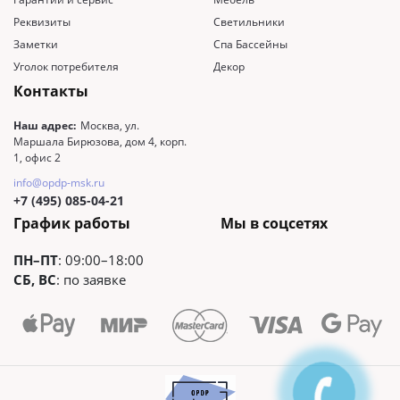
Idyllwild
1
Реквизиты
Светильники
Hyères
1
Заметки
Спа Бассейны
Уголок потребителя
Декор
Extruder
1
Контакты
Fresco
1
Fiocchi
1
Наш адрес:
Москва, ул.
Маршала Бирюзова, дом 4, корп.
Flair
1
1, офис 2
Flato
1
info@opdp-msk.ru
Floral
1
+7 (495) 085-04-21
График работы
Мы в соцсетях
Fondoro
1
Fontelina
1
ПН–ПТ
: 09:00–18:00
Fort meyers
1
СБ, ВС
: по заявке
Forum
1
Fringe
1
Hollywood palm
1
Furstenberg
1