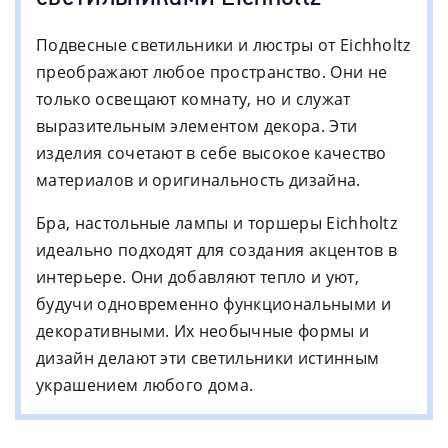
Abruzzo
2
Ponza
2
Подвесные светильники и люстры от Eichholtz
Perignon
2
преображают любое пространство. Они не
Gordini
2
только освещают комнату, но и служат
Pasadena
2
выразительным элементом декора. Эти
Olivier
2
изделия сочетают в себе высокое качество
Coyote
2
материалов и оригинальность дизайна.
Newman
2
Бра, настольные лампы и торшеры Eichholtz
Jet set
2
идеально подходят для создания акцентов в
Murano
2
интерьере. Они добавляют тепло и уют,
Monaco
2
будучи одновременно функциональными и
Libris
2
декоративными. Их необычные формы и
Meryll
2
дизайн делают эти светильники истинным
Medea
2
украшением любого дома.
Marco polo
2
Solana
2