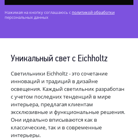
Torian
1
Нажимая на кнопку соглашаюсь с
политикой обработки
Tortora
1
персональных данных
Pompadour
1
Pietro
1
Piazetta
1
Toscana
1
Уникальный свет с Eichholtz
Trapani
1
Trophy
1
Светильники Eichholtz - это сочетание
Palmera
1
инноваций и традиций в дизайне
Oregon
1
освещения. Каждый светильник разработан
с учетом последних тенденций в мире
Opus
1
интерьера, предлагая клиентам
Maryland
1
эксклюзивные и функциональные решения.
Leonard
1
Они идеально вписываются как в
Marino
1
классические, так и в современные
Condo
1
интерьеры.