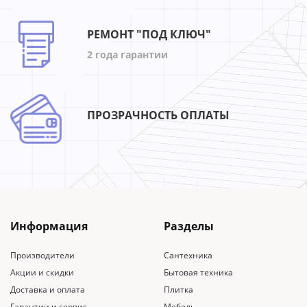
Jade
1
Jaques
1
РЕМОНТ "ПОД КЛЮЧ"
Jungle
1
2 года гарантии
Kensington
1
Kirby
1
Le coultre
1
ПРОЗРАЧНОСТЬ ОПЛАТЫ
Leroux
1
Icaro
1
Lipari
1
Livre
1
Lombard
1
Ludlow
1
Информация
Разделы
Luigi
1
Производители
Сантехника
Luna
1
Акции и скидки
Бытовая техника
Mandarin
1
Доставка и оплата
Плитка
Marchand
1
Гарантии и сервис
Мебель