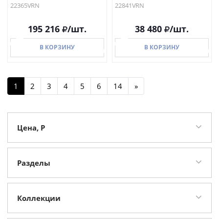
22365VRN
22841VRN
195 216
/шт.
38 480
/шт.
В КОРЗИНУ
В КОРЗИНУ
1
2
3
4
5
6
14
»
В КОРЗИНУ
В КОРЗИНУ
Цена, Р
Разделы
Настольные лампы
157
Люстры
79
Коллекции
Бра
54
Lexington
12