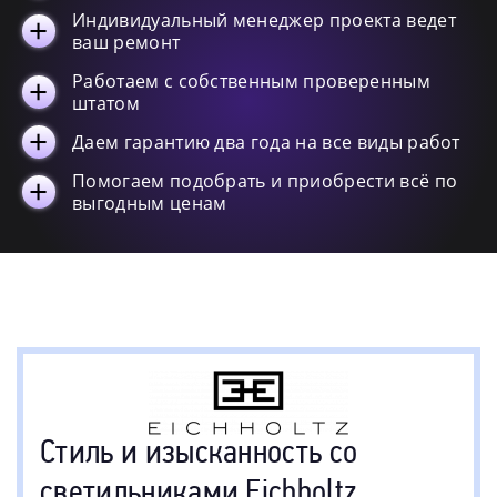
Beau site
3
Индивидуальный менеджер проекта ведет
ваш ремонт
Kon tiki
3
Работаем с собственным проверенным
Martinez
3
штатом
Lorenzo
3
Даем гарантию два года на все виды работ
Emerald
3
Vittoria
3
Помогаем подобрать и приобрести всё по
выгодным ценам
Windolf
3
Princeton
2
Etruscan
2
Favonius
2
Senso
2
Regis
2
Reef
2
Reading
2
Стиль и изысканность со
Ruby
2
светильниками Eichholtz