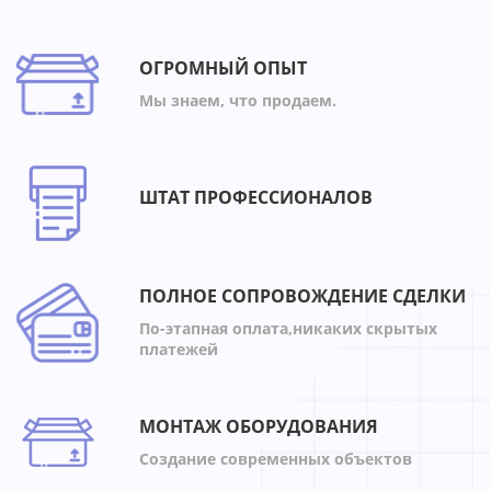
Cape cod
1
Beau rivage
1
ОГРОМНЫЙ ОПЫТ
Bellagio
1
Мы знаем, что продаем.
Berkley
1
Biennale
1
Branquinho
1
ШТАТ ПРОФЕССИОНАЛОВ
Bridgefield
1
Bulgari
1
Cadogan
1
ПОЛНОЕ СОПРОВОЖДЕНИЕ СДЕЛКИ
East
1
По-этапная оплата,никаких скрытых
Equalizer
1
платежей
Margiela
1
Academia
1
МОНТАЖ ОБОРУДОВАНИЯ
Impero
1
Создание современных объектов
Indigo
1