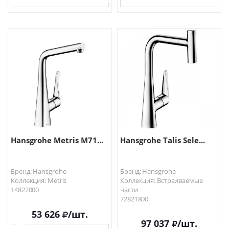
В КОРЗИНУ
В КОРЗИНУ
Hansgrohe Metris M71...
Hansgrohe Talis Sele...
Бренд: Hansgrohe
Бренд: Hansgrohe
Коллекция: Metris
Коллекция: Встраиваемые
14822000
части
72821800
53 626
/шт.
97 037
/шт.