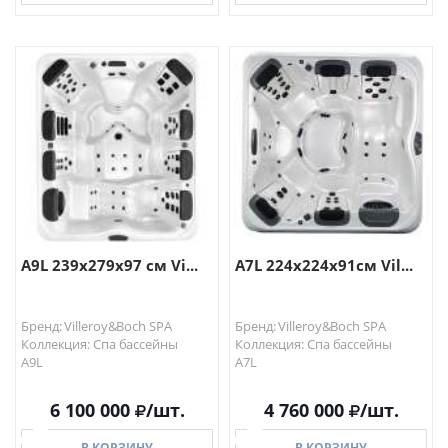
В КОРЗИНУ
В КОРЗИНУ
A9L 239x279х97 см Vi...
A7L 224x224x91см Vil...
Бренд: Villeroy&Boch SPA
Бренд: Villeroy&Boch SPA
Коллекция: Спа бассейны
Коллекция: Спа бассейны
A9L
A7L
6 100 000
/шт.
4 760 000
/шт.
В КОРЗИНУ
В КОРЗИНУ