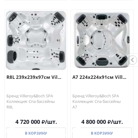
В КОРЗИНУ
В КОРЗИНУ
R8L 239x239x97см Vil...
A7 224x224x91см Vill...
Бренд: Villeroy&Boch SPA
Бренд: Villeroy&Boch SPA
Коллекция: Спа бассейны
Коллекция: Спа бассейны
R8L
A7
4 720 000
/шт.
4 800 000
/шт.
В КОРЗИНУ
В КОРЗИНУ