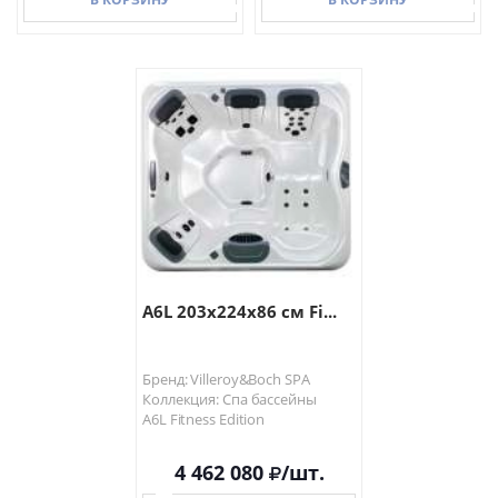
В КОРЗИНУ
В КОРЗИНУ
A6L 203x224x86 см Fi...
Бренд: Villeroy&Boch SPA
Коллекция: Спа бассейны
A6L Fitness Edition
4 462 080
/шт.