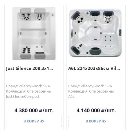
В КОРЗИНУ
В КОРЗИНУ
Just Silence 208.3x1...
A6L 224x203x86см Vil...
Бренд: Villeroy&Boch SPA
Бренд: Villeroy&Boch SPA
Коллекция: Спа бассейны
Коллекция: Спа бассейны
JustSilenceCompact
A6L
4 380 000
/шт.
4 140 000
/шт.
В КОРЗИНУ
В КОРЗИНУ