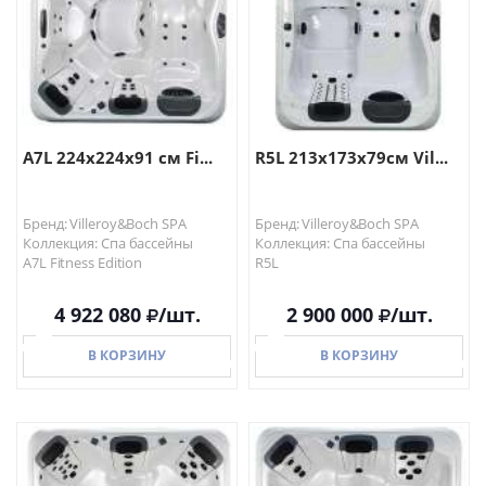
A7L 224x224x91 см Fi...
R5L 213x173x79см Vil...
Бренд: Villeroy&Boch SPA
Бренд: Villeroy&Boch SPA
Коллекция: Спа бассейны
Коллекция: Спа бассейны
A7L Fitness Edition
R5L
4 922 080
/шт.
2 900 000
/шт.
В КОРЗИНУ
В КОРЗИНУ
В КОРЗИНУ
В КОРЗИНУ