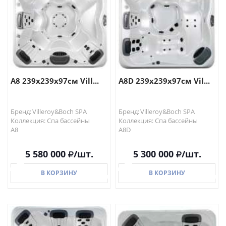
A8 239x239x97см Vill...
A8D 239x239x97см Vil...
Бренд: Villeroy&Boch SPA
Бренд: Villeroy&Boch SPA
Коллекция: Спа бассейны
Коллекция: Спа бассейны
A8
A8D
5 580 000
/шт.
5 300 000
/шт.
В КОРЗИНУ
В КОРЗИНУ