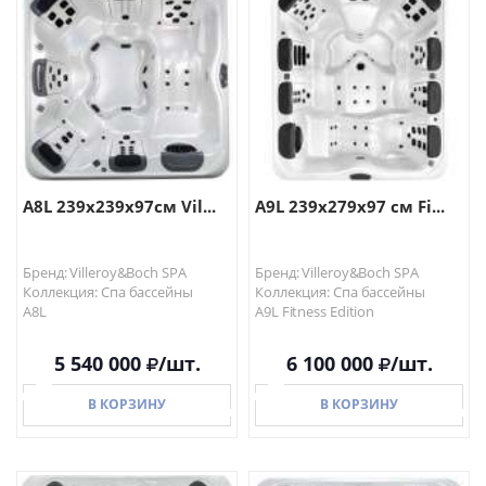
В КОРЗИНУ
В КОРЗИНУ
A8L 239x239x97см Vil...
A9L 239x279x97 см Fi...
Бренд: Villeroy&Boch SPA
Бренд: Villeroy&Boch SPA
Коллекция: Спа бассейны
Коллекция: Спа бассейны
A8L
A9L Fitness Edition
5 540 000
/шт.
6 100 000
/шт.
В КОРЗИНУ
В КОРЗИНУ