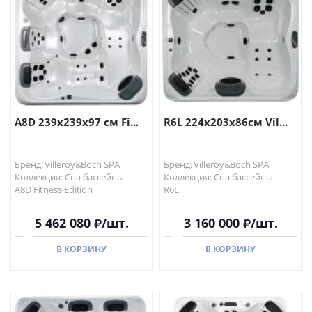
В КОРЗИНУ
В КОРЗИНУ
A8D 239x239x97 см Fi...
R6L 224x203x86см Vil...
Бренд: Villeroy&Boch SPA
Бренд: Villeroy&Boch SPA
Коллекция: Спа бассейны
Коллекция: Спа бассейны
A8D Fitness Edition
R6L
5 462 080
/шт.
3 160 000
/шт.
В КОРЗИНУ
В КОРЗИНУ