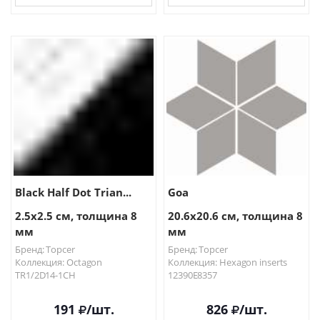
В КОРЗИНУ
В КОРЗИНУ
Black Half Dot Trian...
Goa
2.5x2.5 см, толщина 8
20.6x20.6 см, толщина 8
мм
мм
Бренд: Topcer
Бренд: Topcer
Коллекция: Octagon
Коллекция: Hexagon inserts
TR1/2D14-1CH
12390E8357
191
/шт.
826
/шт.