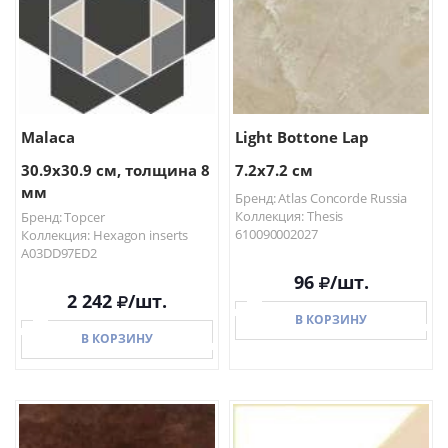
Malaca
Light Bottone Lap
30.9x30.9 см, толщина 8
7.2x7.2 см
мм
Бренд: Atlas Concorde Russia
Коллекция: Thesis
Бренд: Topcer
610090002027
Коллекция: Hexagon inserts
A03DD97ED2
96
/шт.
2 242
/шт.
В КОРЗИНУ
В КОРЗИНУ
В КОРЗИНУ