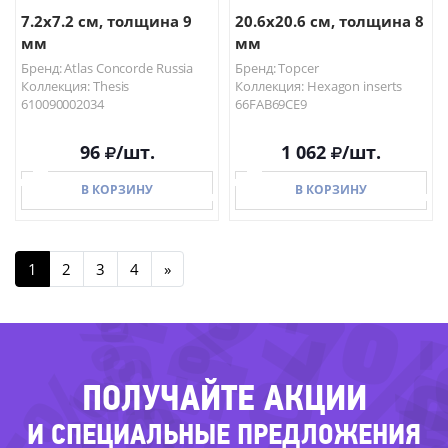
7.2x7.2 см, толщина 9
20.6x20.6 см, толщина 8
мм
мм
Бренд: Atlas Concorde Russia
Бренд: Topcer
Коллекция: Thesis
Коллекция: Hexagon inserts
610090002034
66FAB69CE9
96
/шт.
1 062
/шт.
В КОРЗИНУ
В КОРЗИНУ
-27
1
2
3
4
»
-39%
В КОРЗИНУ
В КОРЗИНУ
-36%
-70%
-35%
ПОЛУЧАЙТЕ АКЦИИ
И СПЕЦИАЛЬНЫЕ ПРЕДЛОЖЕНИЯ