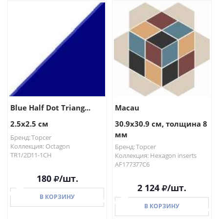
В КОРЗИНУ
В КОРЗИНУ
Blue Half Dot Triang...
Macau
2.5x2.5 см
30.9x30.9 см, толщина 8
мм
Бренд: Topcer
Коллекция: Octagon
Бренд: Topcer
TR1/2D11-1CH
Коллекция: Hexagon inserts
AF177377C6
180
/шт.
2 124
/шт.
В КОРЗИНУ
В КОРЗИНУ