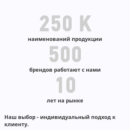
-56%
-25%
-
-
-
-
250 K
наименований продукции
500
брендов работают с нами
10
лет на рынке
Наш выбор - индивидуальный подход к
клиенту.