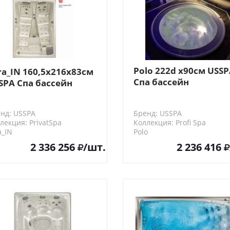
Polo 222d x90см USS
ra_IN 160,5x216x83см
Спа бассейн
SPA Спа бассейн
переливной
нд: USSPA
Бренд: USSPA
лекция: PrivatSpa
Коллекция: Profi Spa
a_IN
Polo
2 336 256
/шт.
2 236 416