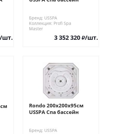
переливной
Бренд: USSPA
Коллекция: Profi Spa
Master
/шт.
3 352 320
/шт.
Rondo 200x200x95см
4см
USSPA Спа бассейн
переливной
Бренд: USSPA