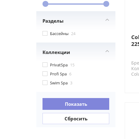
Разделы
Бассейны
24
Co
22
Сп
Коллекции
Бре
PrivatSpa
15
Кол
Profi Spa
6
Col
Swim Spa
3
Показать
Сбросить