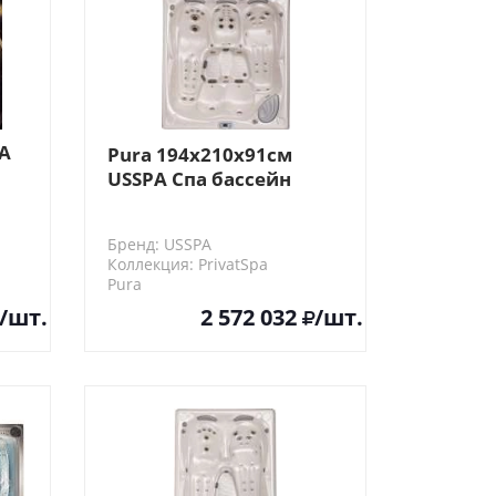
PA
Pura 194x210x91см
USSPA Спа бассейн
Бренд: USSPA
Коллекция: PrivatSpa
Pura
/шт.
2 572 032
/шт.