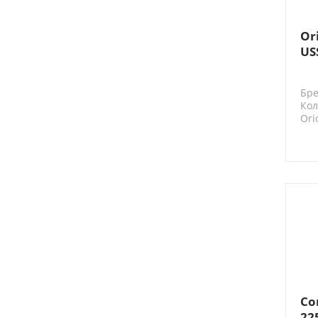
Or
US
Бре
Кол
Ori
Co
22