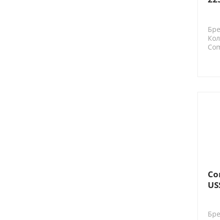
Пл
Бре
Кол
Co
Co
US
Бре