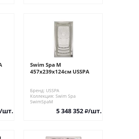
A
Swim Spa M
457x239x124см USSPA
Плавательный бассейн
Бренд: USSPA
Коллекция: Swim Spa
SwimSpaM
/шт.
5 348 352
/шт.