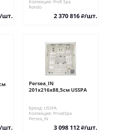
Коллекция: Profi Spa
Rondo
/шт.
2 370 816
/шт.
Persea_IN
5см
201x216x88,5см USSPA
Спа бассейн
Бренд: USSPA
Коллекция: PrivatSpa
Persea_IN
/шт.
3 098 112
/шт.