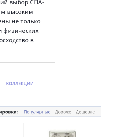
кий выбор СПА-
ым высоким
ены не только
 и физических
осходство в
КОЛЛЕКЦИИ
ировка:
Популярные
Дороже
Дешевле