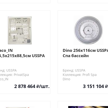
aco_IN
Dino 256х116см USSP
5,5x215x88,5см USSPA
Спа бассейн
а бассейн
переливной
нд: USSPA
Бренд: USSPA
лекция: PrivatSpa
Коллекция: Profi Spa
co_IN
Dino
2 878 464
/шт.
3 151 104