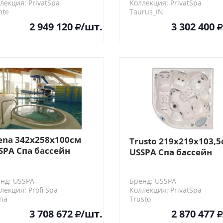
лекция: PrivatSpa
Коллекция: PrivatSpa
mte
Taurus_IN
2 949 120
/шт.
3 302 400
ena 342x258x100см
Trusto 219x219x103,
SPA Спа бассейн
USSPA Спа бассейн
реливной
нд: USSPA
Бренд: USSPA
лекция: Profi Spa
Коллекция: PrivatSpa
na
Trusto
3 708 672
/шт.
2 870 477