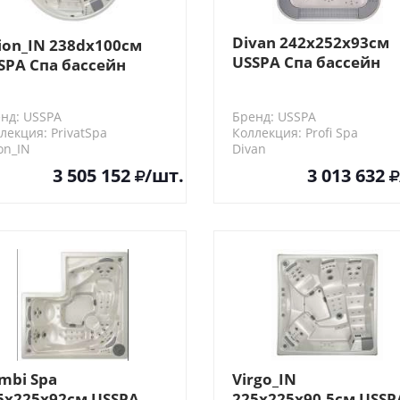
Divan 242x252x93см
ion_IN 238dx100см
USSPA Спа бассейн
SPA Спа бассейн
переливной
нд: USSPA
Бренд: USSPA
лекция: PrivatSpa
Коллекция: Profi Spa
on_IN
Divan
3 505 152
/шт.
3 013 632
mbi Spa
Virgo_IN
5x225x92см USSPA
225x225x90,5см USSP