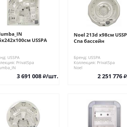
lumba_IN
Noel 213d x98см USS
5x242x100см USSPA
Спа бассейн
а бассейн
нд: USSPA
Бренд: USSPA
лекция: PrivatSpa
Коллекция: PrivatSpa
umba_IN
Noel
3 691 008
/шт.
2 251 776