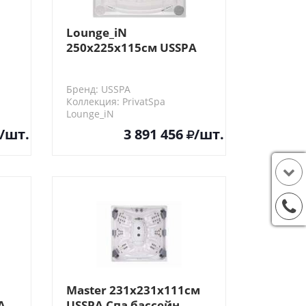
Lounge_iN
250x225x115см USSPA
Спа бассейн
Бренд: USSPA
Коллекция: PrivatSpa
Lounge_iN
/шт.
3 891 456
/шт.
Master 231х231х111cм
A
USSPA Спа бассейн