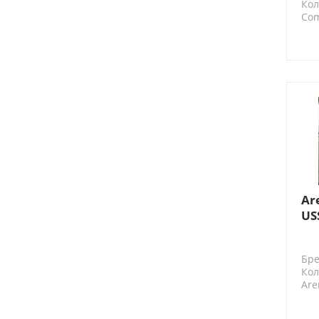
Кол
Co
Ar
US
пе
Бре
Кол
Are