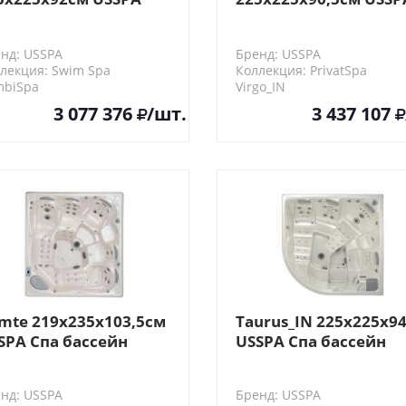
авательный бассейн
Спа бассейн
нд: USSPA
Бренд: USSPA
лекция: Swim Spa
Коллекция: PrivatSpa
mbiSpa
Virgo_IN
3 077 376
/шт.
3 437 107
mte 219x235x103,5см
Taurus_IN 225x225x9
SPA Спа бассейн
USSPA Спа бассейн
нд: USSPA
Бренд: USSPA