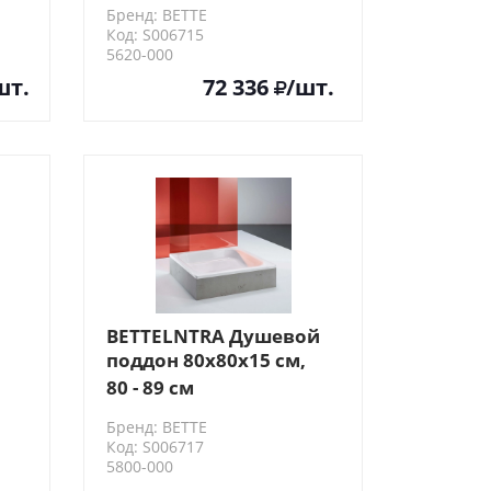
Бренд: BETTE
т:
белый
Код: S006715
5620-000
шт.
72 336
/шт.
BETTELNTRA Душевой
поддон 80х80х15 см,
квадратный, D5.2см,
80 - 89 см
 с
цвет: белый
Бренд: BETTE
т:
Код: S006717
5800-000