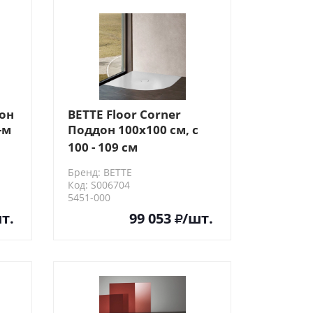
он
BETTE Floor Сorner
-м
Поддон 100х100 см, с
закругленным углом,
100 - 109 см
D9см, с
Бренд: BETTE
ый
шумоизоляцией, цвет:
Код: S006704
белый
5451-000
т.
99 053
/шт.