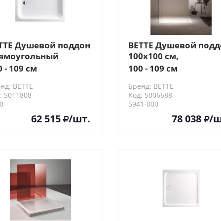
TTE Душевой поддон
BETTE Душевой подд
ямоугольный
100x100 см,
0х70х15 h3,5см
квадратный, D9см,
0 - 109 см
100 - 109 см
5.2см , слив D=9см,,
слив в центре, цвет:
нд: BETTE
Бренд: BETTE
лый
белый
: S011808
Код: S006688
0
5941-000
62 515
/шт.
78 038
/ш