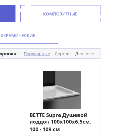
КОМПОЗИТНЫЕ
КЕРАМИЧЕСКИЕ
ировка:
Популярные
Дороже
Дешевле
BETTE Supra Душевой
поддон 100х100х6.5см,
квадратный, D9см, с
100 - 109 см
 с
шумоизоляцией, цвет: