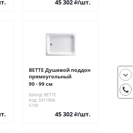
т.
45 302
/шт.
BETTE Душевой поддон
прямоугольный
,
90х70хh15см, D5.2см,
90 - 99 см
цвет: белый
Бренд: BETTE
т:
Код: S011806
5730
т.
45 302
/шт.