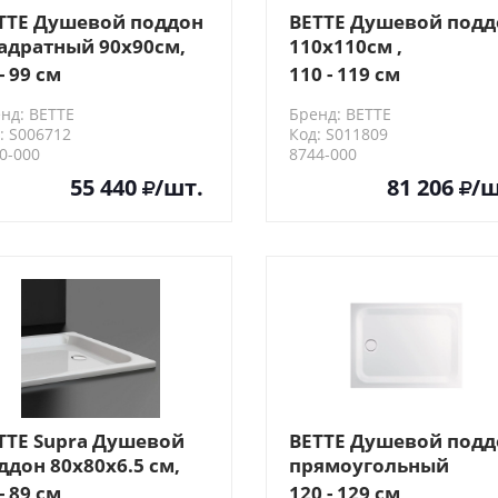
TTE Душевой поддон
BETTE Душевой подд
адратный 90х90см,
110х110см ,
лый, спец.модель
ультраплосский 6,5 
- 99 см
110 - 119 см
убина 2,5см
d9см, цвет белый
нд: BETTE
Бренд: BETTE
: S006712
Код: S011809
0-000
8744-000
55 440
/шт.
81 206
/ш
TTE Supra Душевой
BETTE Душевой подд
ддон 80х80х6.5 см,
прямоугольный
адратный, D9см, с
суперплосский
- 89 см
120 - 129 см