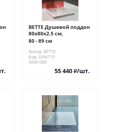
он
BETTE Душевой поддон
80х80х2.5 см,
квадратный, D9см,
80 - 89 см
цвет: белый
Бренд: BETTE
Код: S006710
5830-000
т.
55 440
/шт.