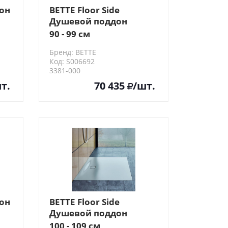
он
BETTE Floor Side
Душевой поддон
см
90х90х6.5 см,
90 - 99 см
квадратный, D9см,
Бренд: BETTE
цвет: белый
Код: S006692
3381-000
т.
70 435
/шт.
он
BETTE Floor Side
Душевой поддон
100х100х6.5 см,
100 - 109 см