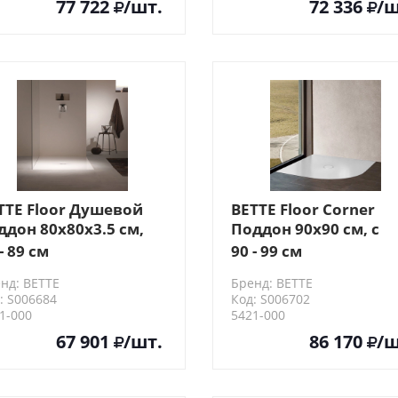
77 722
/шт.
72 336
/ш
TTE Floor Душевой
BETTE Floor Сorner
ддон 80х80х3.5 см,
Поддон 90х90 см, с
адратный, D9см,
закругленным углом
- 89 см
90 - 99 см
ет: белый
D9см, с
нд: BETTE
Бренд: BETTE
шумоизоляцией, цве
: S006684
Код: S006702
белый
1-000
5421-000
67 901
/шт.
86 170
/ш