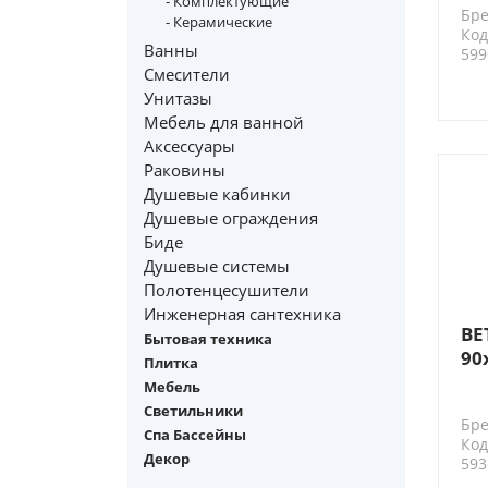
- Комплектующие
Бре
по
- Керамические
Код
бе
Ванны
599
Смесители
Унитазы
Мебель для ванной
Аксессуары
Раковины
Душевые кабинки
Душевые ограждения
Биде
Душевые системы
Полотенцесушители
Инженерная сантехника
BE
Бытовая техника
90
Плитка
d=
Мебель
шу
Светильники
Бре
но
Спа Бассейны
Код
be
Декор
593