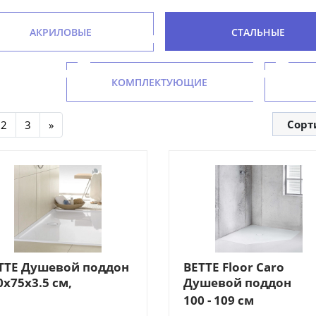
АКРИЛОВЫЕ
СТАЛЬНЫЕ
КОМПЛЕКТУЮЩИЕ
Сорт
2
3
»
TTE Душевой поддон
BETTE Floor Caro
0x75x3.5 см,
Душевой поддон
ямоугольный, D9см,
100х100 см,
100 - 109 см
противоскользящим
пятиугольный, D9см,