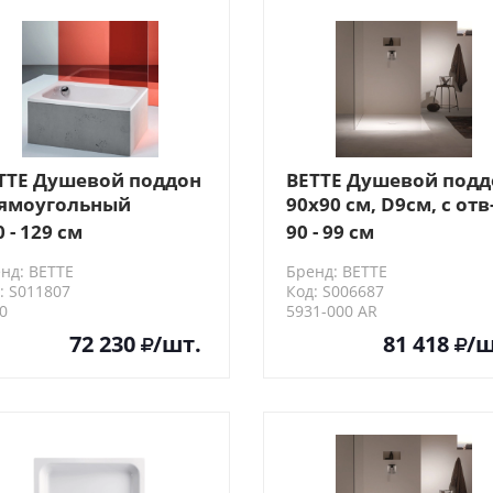
TTE Душевой поддон
BETTE Душевой подд
ямоугольный
90х90 см, D9см, с отв
0х80хh28см, D5.2см,
слива, с
0 - 129 см
90 - 99 см
ет: белый
шумоизоляцией,
нд: BETTE
Бренд: BETTE
антислип, цвет: бел
: S011807
Код: S006687
0
5931-000 AR
72 230
/шт.
81 418
/ш