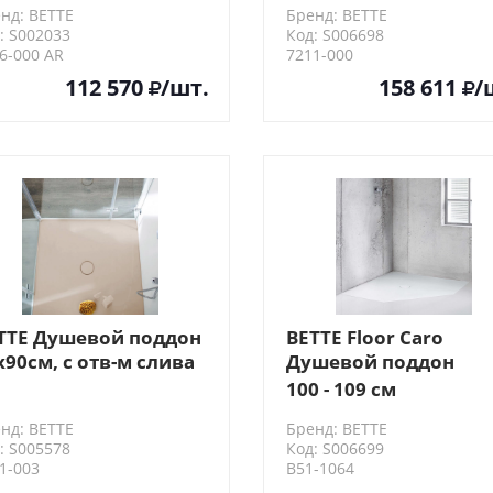
нд: BETTE
Бренд: BETTE
крытием, цвет:
шумоизоляцией, цве
: S002033
Код: S006698
лый
белый
6-000 AR
7211-000
112 570
/шт.
158 611
/
TTE Душевой поддон
BETTE Floor Caro
х90см, с отв-м слива
Душевой поддон
9cм, с
100х100 см,
100 - 109 см
моизоляцией и
пятиугольный, D9см,
нд: BETTE
Бренд: BETTE
жками, цвет bahama
шумоизоляцией, цве
: S005578
Код: S006699
ige
белый
1-003
B51-1064