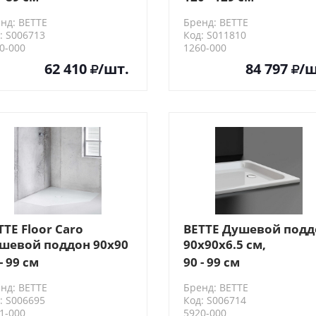
в-м слива, с
120х90хh3,5см, D=9с
нд: BETTE
Бренд: BETTE
моизоляцией, цвет:
цвет: белый
: S006713
Код: S011810
лый
0-000
1260-000
62 410
/шт.
84 797
/ш
TTE Floor Caro
BETTE Душевой подд
шевой поддон 90х90
90х90х6.5 см,
, пятиугольный,
квадратный, D5.2см,
- 99 см
90 - 99 см
см, с
цвет: белый
нд: BETTE
Бренд: BETTE
моизоляцией, цвет:
: S006695
Код: S006714
лый
1-000
5920-000