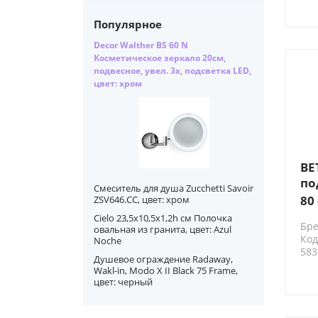
Популярное
Decor Walther BS 60 N
Косметическое зеркало 20см,
подвесное, увел. 3x, подсветка LED,
цвет: хром
BE
по
Смеситель для душа Zucchetti Savoir
кв
80 
ZSV646.CC, цвет: хром
цв
Cielo 23,5x10,5x1,2h см Полочка
Бре
овальная из гранита, цвет: Azul
Код
Noche
583
Душевое ограждение Radaway,
Wakl-in, Modo X II Black 75 Frame,
цвет: черный