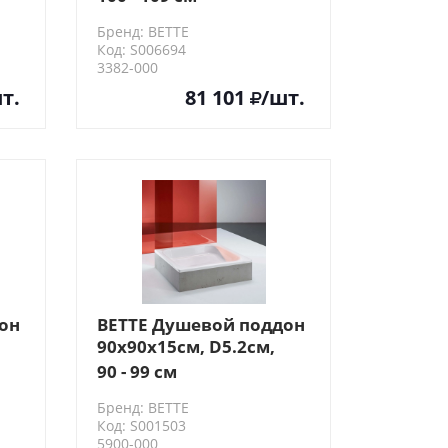
м,
квадратный, D9см,
Бренд: BETTE
цвет: белый
Код: S006694
3382-000
т.
81 101
/шт.
он
BETTE Душевой поддон
90х90х15см, D5.2см,
цвет: белый
90 - 99 см
Бренд: BETTE
Код: S001503
5900-000