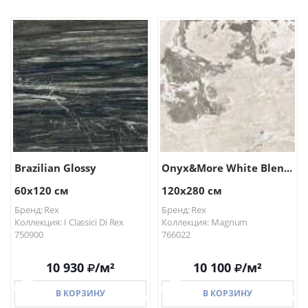
В КОРЗИНУ
В КОРЗИНУ
Brazilian Glossy
Onyx&More White Blen...
60x120 см
120x280 см
Бренд: Rex
Бренд: Rex
Коллекция: I Classici Di Rex
Коллекция: Magnum
750900
766022
10 930
/м²
10 100
/м²
В КОРЗИНУ
В КОРЗИНУ