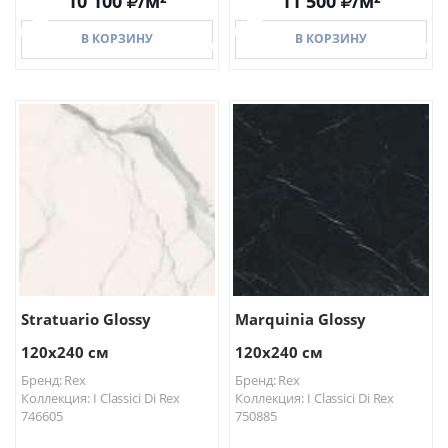
10 100
/м²
11 500
/м²
В КОРЗИНУ
В КОРЗИНУ
В КОРЗИНУ
В КОРЗИНУ
Stratuario Glossy
Marquinia Glossy
120x240 см
120x240 см
Бренд: Rex
Бренд: Rex
Коллекция: I Classici Di Rex
Коллекция: I Classici Di Rex
746605
750885