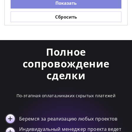
Показать
Etoile Di Rex
54
Сбросить
Les Bijoux De Rex
48
Reves De Rex
23
Les Origines De Rex
17
Magnum
13
Полное
Planches
10
сопровождение
сделки
По-этапная оплата,никаких скрытых платежей
Беремся за реализацию любых проектов
Индивидуальный менеджер проекта ведет