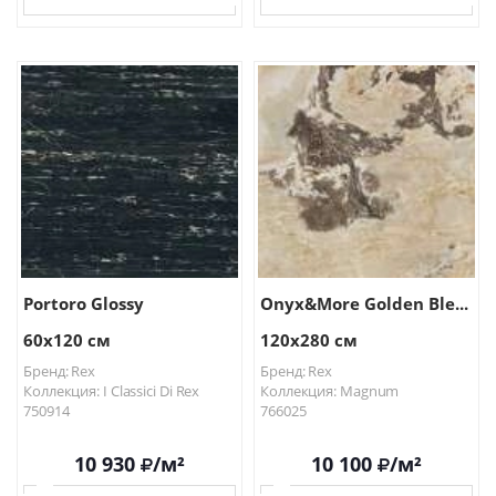
В КОРЗИНУ
В КОРЗИНУ
Portoro Glossy
Onyx&More Golden Ble...
60x120 см
120x280 см
Бренд: Rex
Бренд: Rex
Коллекция: I Classici Di Rex
Коллекция: Magnum
750914
766025
10 930
/м²
10 100
/м²