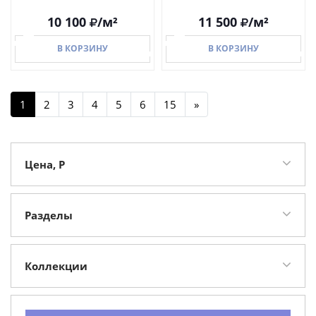
10 100
/м²
11 500
/м²
В КОРЗИНУ
В КОРЗИНУ
1
2
3
4
5
6
15
»
В КОРЗИНУ
В КОРЗИНУ
Цена, Р
Разделы
Керамогранит
194
Крупноформатный керамогранит
119
Коллекции
Мозаика
34
Prexious of Rex
105
Панно
4
I Classici Di Rex
81