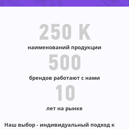
-29%
40%
-67%
250 K
наименований продукции
500
брендов работают с нами
10
лет на рынке
Наш выбор - индивидуальный подход к