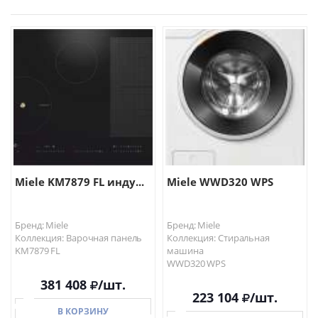
Miele KM7879 FL инду...
Miele WWD320 WPS
Бренд: Miele
Бренд: Miele
Коллекция: Варочная панель
Коллекция: Стиральная
KM7879 FL
машина
WWD320 WPS
381 408
/шт.
223 104
/шт.
В КОРЗИНУ