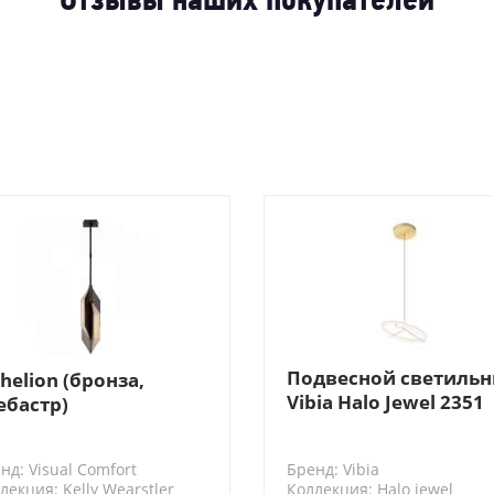
Отзывы наших покупателей
Подвесной светиль
helion (бронза,
Vibia Halo Jewel 2351
ебастр)
20/, цвет: золото
нд: Visual Comfort
Бренд: Vibia
лекция: Kelly Wearstler
Коллекция: Halo jewel