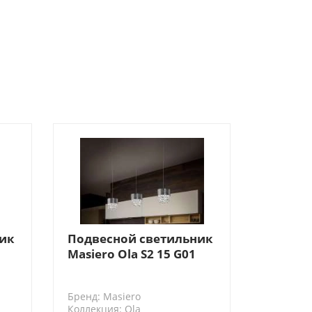
-25%
-39%
ник
Подвесной светильник
Masiero Ola S2 15 G01
TRANSPARENT CUT
CRYSTAL, цвет: бронза
Бренд: Masiero
Коллекция: Ola