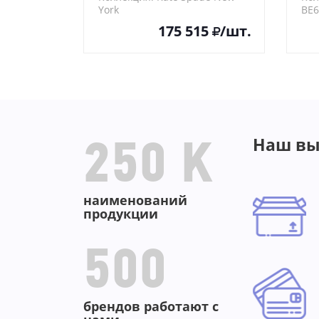
эмаль, белое стекло)
York
BE
CF7AFFAC77
175 515
/шт.
Наш вы
250 K
наименований
продукции
500
брендов работают с