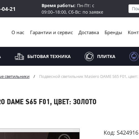
Время работы:
Пн-Пт: с
5-04-21
09:00–18:00, Сб-Вс: по заявке
О нас
Гарантии и сервис
Доставка
Бренды
Конт
А
БЫТОВАЯ ТЕХНИКА
ПЛИТКА
ые светильники
/
Подвесной светильник Masiero DAME S65 F01, цвет:
 DAME S65 F01, ЦВЕТ: ЗОЛОТО
Код: S424916