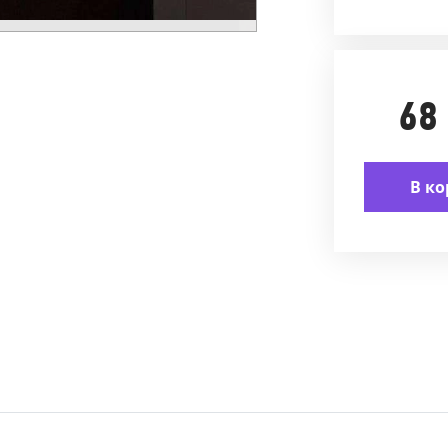
68
В ко