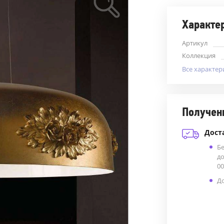
Характе
Артикул
Коллекция
Все характер
Получен
Дост
Б
до
00
До