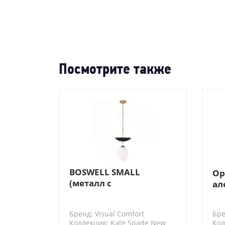
Посмотрите также
BOSWELL SMALL
Op
(металл с
ал
декоративным
покрытием
Бренд: Visual Comfort
Бре
«позолота», черная
Коллекция: Kate Spade New
Кол