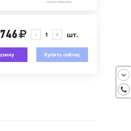
согласованию.
 746
-
+
шт.
рзину
Купить сейчас