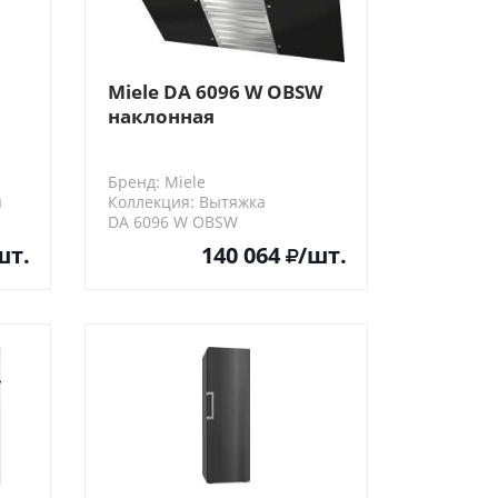
Miele DA 6096 W OBSW
наклонная
Бренд: Miele
я
Коллекция: Вытяжка
DA 6096 W OBSW
шт.
140 064
/шт.