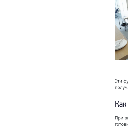
Эти ф
получ
Как
При в
готов