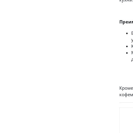
Преи
Кроме
кофем