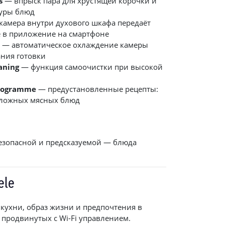
s
— впрыск пара для хрустящей корочки и
туры блюд
камера внутри духового шкафа передаёт
 в приложение на смартфоне
l
— автоматическое охлаждение камеры
ания готовки
eaning
— функция самоочистки при высокой
rogramme
— предустановленные рецепты:
 сложных мясных блюд
безопасной и предсказуемой — блюда
ele
кухни, образ жизни и предпочтения в
 продвинутых с Wi-Fi управлением.