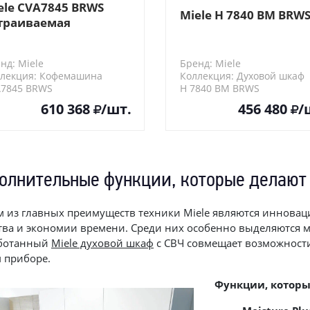
ele CVA7845 BRWS
Miele H 7840 BM BRW
траиваемая
нд: Miele
Бренд: Miele
лекция: Кофемашина
Коллекция: Духовой шкаф
A7845 BRWS
H 7840 BM BRWS
610 368
/шт.
456 480
/
олнительные функции, которые делают
 из главных преимуществ техники Miele являются иннова
тва и экономии времени. Среди них особенно выделяются
аботанный
Miele духовой шкаф
с СВЧ совмещает возможности
 приборе.
Функции, которы