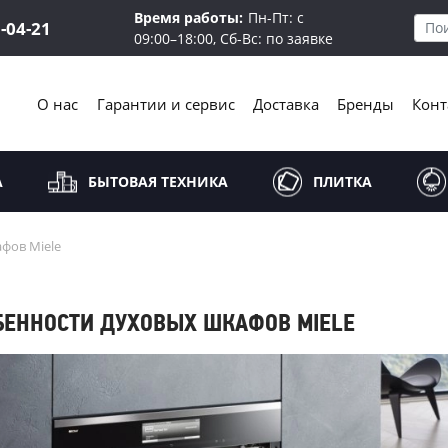
Время работы:
Пн-Пт: с
5-04-21
09:00–18:00, Сб-Вс: по заявке
О нас
Гарантии и сервис
Доставка
Бренды
Конт
А
БЫТОВАЯ ТЕХНИКА
ПЛИТКА
фов Miele
БЕННОСТИ ДУХОВЫХ ШКАФОВ MIELE