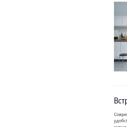
Вст
Совре
удобс
кухни