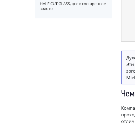
HALF CUT GLASS, цвет: состаренное
золото
Дух
Эти
эрг
Mie
Чем
Комп
прохо
отлич