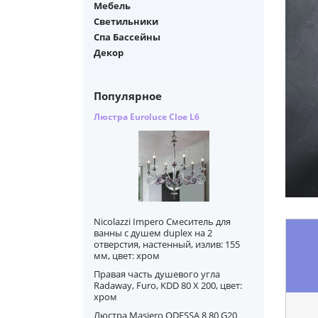
Мебель
Светильники
Спа Бассейны
Декор
Популярное
Люстра Euroluce Cloe L6
Nicolazzi Impero Смеситель для
ванны с душем duplex на 2
отверстия, настенный, излив: 155
мм, цвет: хром
Правая часть душевого угла
Radaway, Furo, KDD 80 X 200, цвет:
хром
Люстра Masiero ODESSA 8 80 G20