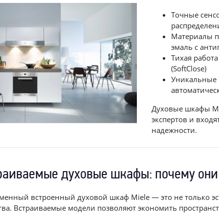
Точные сенс
распределен
Материалы пр
эмаль с ант
Тихая работ
(SoftClose)
Уникальные 
автоматичес
Духовые шкафы Mi
экспертов и входя
надежности.
раиваемые духовые шкафы: почему они
менный встроенный духовой шкаф Miele — это не только э
тва. Встраиваемые модели позволяют экономить пространс
.