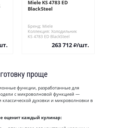
Miele KS 4783 ED
S
BlackSteel
отдельностоящий
Бренд: Miele
Коллекция: Холодильник
KS 4783 ED BlackSteel
шт.
263 712
/шт.
 готовку проще
ционные функции, разработанные для
 модели с микроволновой функцией —
 классической духовки и микроволновки в
е оценит каждый кулинар: