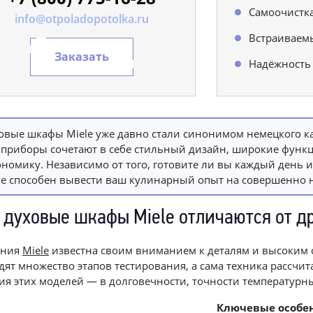
Самоочистка
info@otpoladopotolka.ru
Встраиваем
Заказать
Надёжность 
овые шкафы Miele уже давно стали синонимом немецкого ка
 приборы сочетают в себе стильный дизайн, широкие фун
ономику. Независимо от того, готовите ли вы каждый день
le способен вывести ваш кулинарный опыт на совершенно 
 духовые шкафы Miele отличаются от д
ания
Miele
известна своим вниманием к деталям и высоким 
дят множество этапов тестирования, а сама техника рассчи
ия этих моделей — в долговечности, точности температур
Ключевые особен