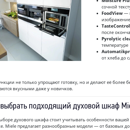
Moisture Plu
сочной текс
FoodView
— 
изображение
TasteContro
после оконч
Pyrolytic cl
температуре
Automatikp
от хлеба до
ункции не только упрощают готовку, но и делают её более 
аются вкусными даже у новичков.
 выбрать подходящий духовой шкаф Mi
ыборе духового шкафа стоит учитывать особенности вашей 
ке. Miele предлагает разнообразные модели — от базовых до