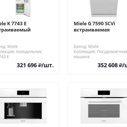
ele K 7743 E
Miele G 7590 SCVi
траиваемый
встраиваемая
нд: Miele
Бренд: Miele
лекция: Холодильник
Коллекция: Посудомоечна
743 E
машина
G 7590 SCVi
321 696
/шт.
352 608
/