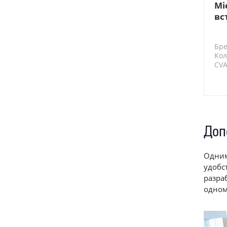
Mi
вс
Бре
Кол
CV
Доп
Одним
удобс
разр
одном