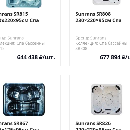
nrans SR815
Sunrans SR808
0x220x95см Спа
230×220×95см Спа
ссейн
бассейн
нд: Sunrans
Бренд: Sunrans
лекция: Спа бассейны
Коллекция: Спа бассейны
15
SR808
644 438
/шт.
677 894
/
nrans SR867
Sunrans SR826
5x175x95см Спа
220x220x95см Спа