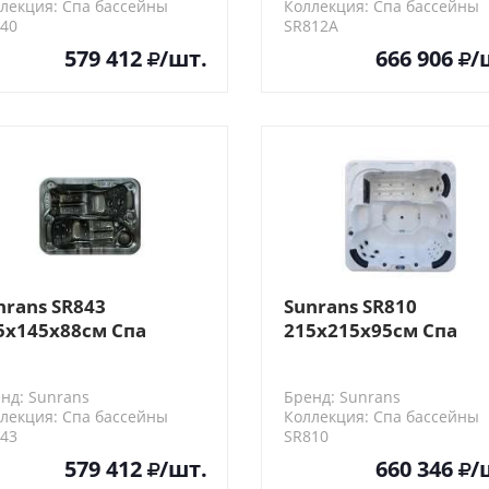
лекция: Спа бассейны
Коллекция: Спа бассейны
40
SR812A
579 412
/шт.
666 906
/
nrans SR843
Sunrans SR810
5x145x88см Cпа
215x215x95см Спа
ссейн
бассейн
нд: Sunrans
Бренд: Sunrans
лекция: Спа бассейны
Коллекция: Спа бассейны
43
SR810
579 412
/шт.
660 346
/