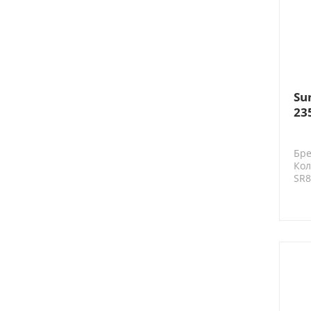
Su
23
Бре
Кол
SR8