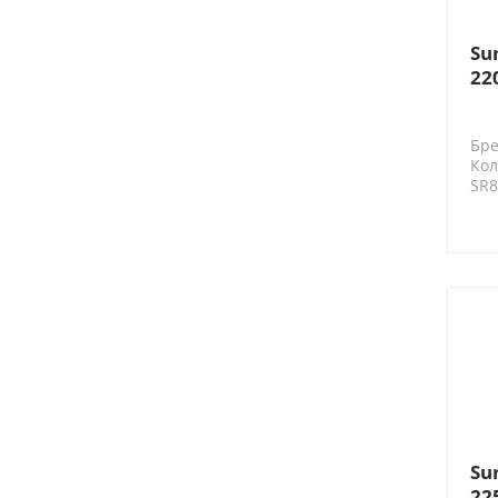
Su
22
ба
Бре
Кол
SR8
Su
22