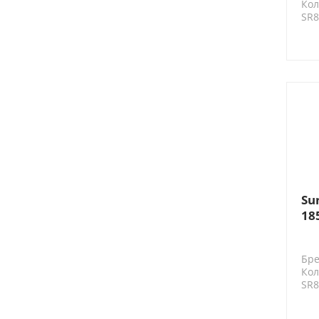
Кол
SR8
Su
18
ба
Бре
Кол
SR8