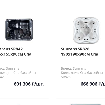
nrans SR842
Sunrans SR828
5х155х90см Спа
190х190х90см Спа
ссейн
бассейн
нд: Sunrans
Бренд: Sunrans
лекция: Спа бассейны
Коллекция: Спа бассейны
42
SR828
601 306
/шт.
666 906
/