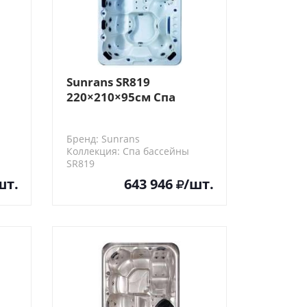
Sunrans SR819
220×210×95см Спа
бассейн
Бренд: Sunrans
Коллекция: Спа бассейны
SR819
шт.
643 946
/шт.