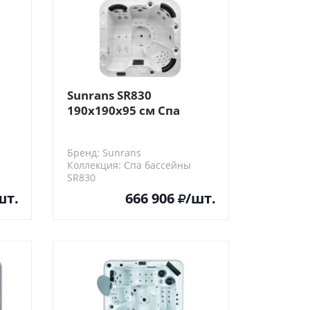
Sunrans SR830
190х190х95 см Спа
бассейн
Бренд: Sunrans
Коллекция: Спа бассейны
SR830
шт.
666 906
/шт.