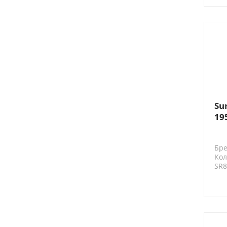
Su
19
ба
Бре
Кол
SR8