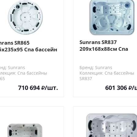
Sunrans SR837
nrans SR865
209х168х88см Спа
5х235х95 Спа бассейн
бассейн
нд: Sunrans
Бренд: Sunrans
лекция: Спа бассейны
Коллекция: Спа бассейны
65
SR837
710 694
/шт.
601 306
/