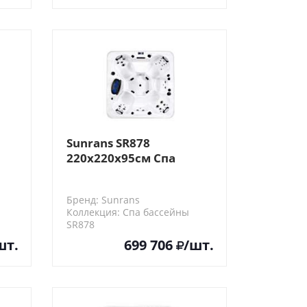
Sunrans SR878
220х220х95см Спа
бассейн
Бренд: Sunrans
Коллекция: Спа бассейны
SR878
шт.
699 706
/шт.