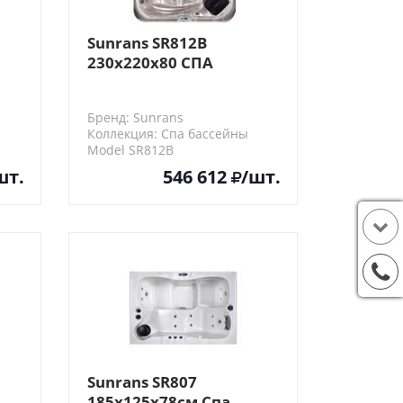
Sunrans SR812B
230х220х80 СПА
бассейн
Бренд: Sunrans
Коллекция: Спа бассейны
Model SR812B
шт.
546 612
/шт.
Sunrans SR807
185x125x78см Спа