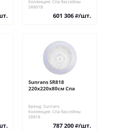
Коллекция: Спа бассейны
SR801B
шт.
601 306
/шт.
Sunrans SR818
220х220х80см Спа
бассейн
Бренд: Sunrans
Коллекция: Спа бассейны
SR818
шт.
787 200
/шт.