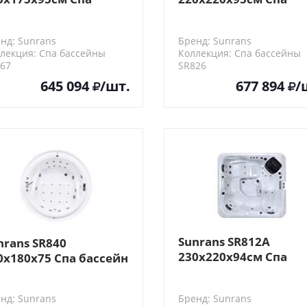
ссейн
бассейн
нд: Sunrans
Бренд: Sunrans
лекция: Спа бассейны
Коллекция: Спа бассейны
67
SR826
645 094
/шт.
677 894
/
Sunrans SR812A
nrans SR840
230x220x94см Cпа
0x180x75 Спа бассейн
бассейн
нд: Sunrans
Бренд: Sunrans