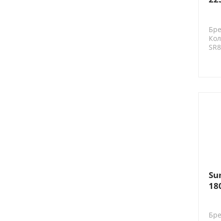
ба
Бре
Кол
SR8
Su
18
Бре