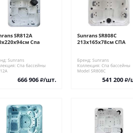
nrans SR812A
Sunrans SR808C
0x220x94см Спа
213х165х78см СПА
ссейн
бассейн
нд: Sunrans
Бренд: Sunrans
лекция: Спа бассейны
Коллекция: Спа бассейны
812A
Model SR808C
666 906
/шт.
541 200
/