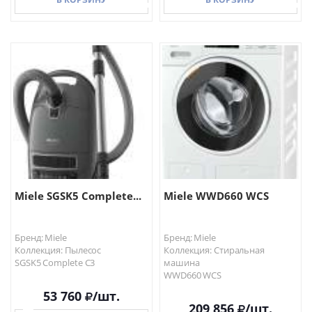
В КОРЗИНУ
В КОРЗИНУ
Miele SGSK5 Complete...
Miele WWD660 WCS
Бренд: Miele
Бренд: Miele
Коллекция: Пылесос
Коллекция: Стиральная
SGSK5 Complete C3
машина
WWD660 WCS
53 760
/шт.
209 856
/шт.