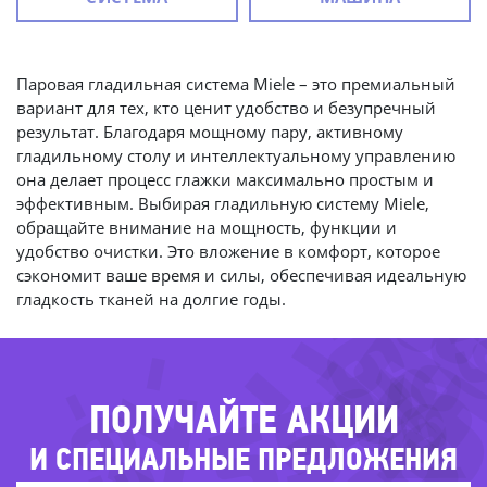
Паровая гладильная система Miele – это премиальный
вариант для тех, кто ценит удобство и безупречный
результат. Благодаря мощному пару, активному
гладильному столу и интеллектуальному управлению
она делает процесс глажки максимально простым и
-7
-3
эффективным. Выбирая гладильную систему Miele,
обращайте внимание на мощность, функции и
-6
удобство очистки. Это вложение в комфорт, которое
-5
сэкономит ваше время и силы, обеспечивая идеальную
-61
-7
гладкость тканей на долгие годы.
-55%
-77%
-63%
ПОЛУЧАЙТЕ АКЦИИ
И СПЕЦИАЛЬНЫЕ ПРЕДЛОЖЕНИЯ