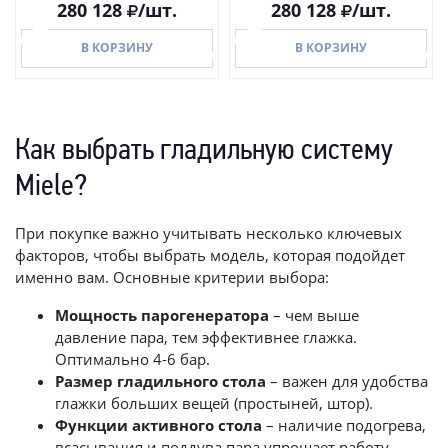
280 128
/шт.
280 128
/шт.
В КОРЗИНУ
В КОРЗИНУ
Как выбрать гладильную систему
В КОРЗИНУ
В КОРЗИНУ
Miele?
При покупке важно учитывать несколько ключевых
факторов, чтобы выбрать модель, которая подойдет
именно вам. Основные критерии выбора:
Мощность парогенератора
– чем выше
давление пара, тем эффективнее глажка.
Оптимально 4-6 бар.
Размер гладильного стола
– важен для удобства
глажки больших вещей (простыней, штор).
Функции активного стола
– наличие подогрева,
всасывания и поддува пара упрощает работу.