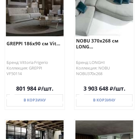
NOBU 370х268 см
GREPPI 186х90 см Vit...
LONG...
Бренд: Vittoria Frigerio
Бренд: LONGHI
Коллекция: GREPPI
Коллекция: NOBU
VF50114
NOBU370х268
801 984
/шт.
3 903 648
/шт.
В КОРЗИНУ
В КОРЗИНУ
В КОРЗИНУ
В КОРЗИНУ