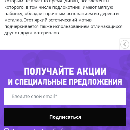
которым не властно время. Диван, все элементы
которого, в том числе подлокотник, имеют мягкую
-40%
-74%
набивку, обладает прочным основанием из дерева и
металла. Этот яркий эстетический мотив
подчеркивается также использованием отличающихся
-
друг от друга материалов.
-45%
-25
-8
ПОЛУЧАЙТЕ АКЦИИ
51%
-28%
И СПЕЦИАЛЬНЫЕ ПРЕДЛОЖЕНИЯ
-56%
Подписаться