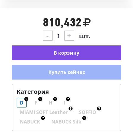
810,432
-
+
шт.
В корзину
Купить сейчас
Категория
D
F
H
I
MIAMI SOFT Leather
SOFFIO
NABUCK
NABUCK Silk