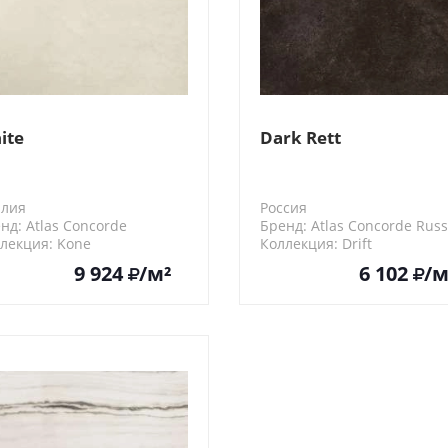
ite
Dark Rett
алия
Россия
нд: Atlas Concorde
Бренд: Atlas Concorde Russ
лекция: Kone
Коллекция: Drift
HN
610010001665
9 924
/м²
6 102
/м