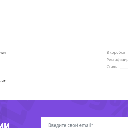
ная
В коробке
8%
Ректифици
1%
Стиль
71%
-59
нит
ИИ