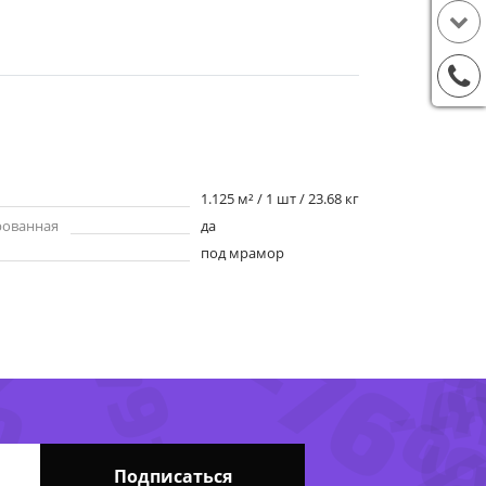
1.125 м² / 1 шт / 23.68 кг
рованная
да
под мрамор
-64%
%
-6
-76
-
Подписаться