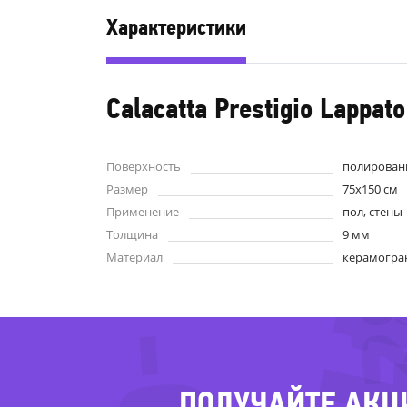
Характеристики
Calacatta Prestigio Lappato
Поверхность
полирован
-2
Размер
75x150 см
-4
Применение
пол, стены
-
Толщина
9 мм
Материал
керамогра
ПОЛУЧАЙТЕ АКЦ