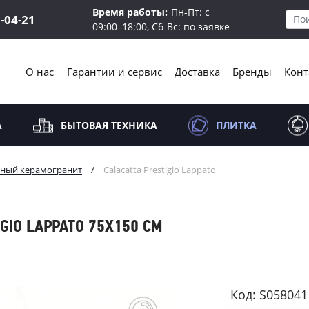
Время работы:
Пн-Пт: с
5-04-21
09:00–18:00, Сб-Вс: по заявке
О нас
Гарантии и сервис
Доставка
Бренды
Конт
А
БЫТОВАЯ ТЕХНИКА
ПЛИТКА
ный керамогранит
/
Calacatta Prestigio Lappato
GIO LAPPATO 75X150 СМ
Код: S058041