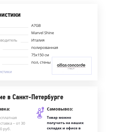
ристики
A7GB
Marvel Shine
зводитель
Италия
полированная
75x150 см
пол, стены
истики
ие в Санкт-Петербурге
авка:
Самовывоз:
есплатная
Товар можно
получить на наших
ставка – от 30
складах и офисе в
0 руб.