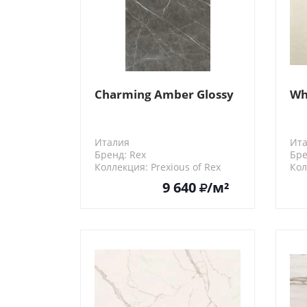
Charming Amber Glossy
Wh
Италия
Ит
Бренд: Rex
Бре
Коллекция: Prexious of Rex
Кол
756392
A7
9 640
/м²