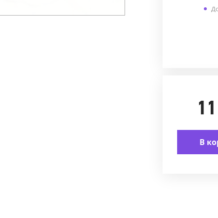
До
11
В ко