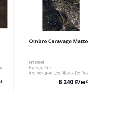
Ombre Caravage Matte
Италия
ia
Бренд: Rex
Коллекция: Les Bijoux De Rex
765752
²
8 240
/м²