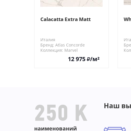
Calacatta Extra Matt
Wh
Италия
Ит
Бренд: Atlas Concorde
Бре
Коллекция: Marvel
Кол
A0BT
757
12 975
/м²
Наш вы
250 K
наименований