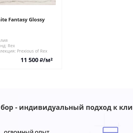
ite Fantasy Glossy
алия
нд: Rex
лекция: Prexious of Rex
735
11 500
/м²
бор - индивидуальный подход к кли
ОГРОМНЫЙ ОПЫТ