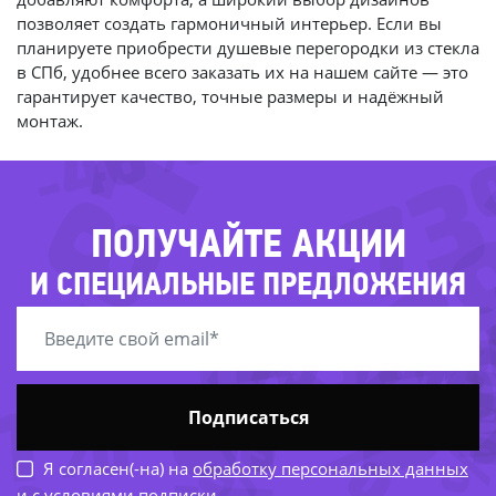
-81%
позволяет создать гармоничный интерьер. Если вы
планируете приобрести душевые перегородки из стекла
в СПб, удобнее всего заказать их на нашем сайте — это
гарантирует качество, точные размеры и надёжный
-46%
-7
монтаж.
-2
-
ПОЛУЧАЙТЕ АКЦИИ
-5
И СПЕЦИАЛЬНЫЕ ПРЕДЛОЖЕНИЯ
-28%
-53
-27%
-4
51%
-
Подписаться
Я согласен(-на) на
обработку персональных данных
и с условиями подписки