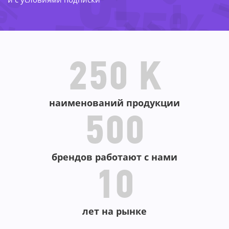
-55%
2%
-75%
-37%
-42%
-59%
-3
-4
-40%
250 K
наименований продукции
500
брендов работают с нами
10
лет на рынке