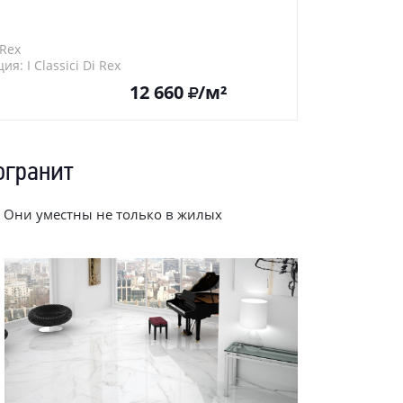
Rex
ия: I Classici Di Rex
12 660
/м²
огранит
 Они уместны не только в жилых