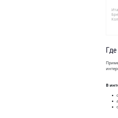
Ит
Бре
Кол
769
Где
Приме
интер
В инт