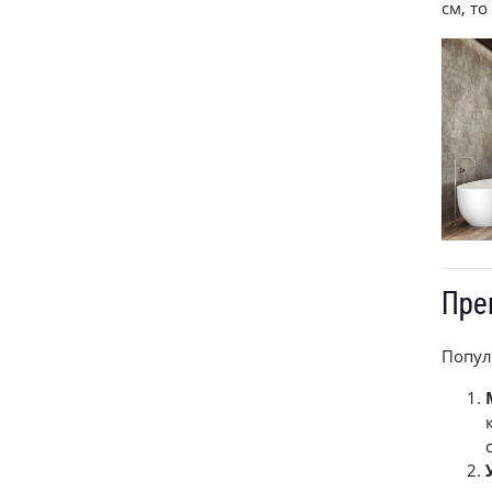
см, т
Пре
Попул