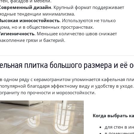
стен, фасадов и мебели.
Современный дизайн
. Крупный формат поддерживает
модные тенденции минимализма.
Высокая износостойкость
. Используются не только
дома, но и в общественных пространствах.
Гигиеничность
. Меньшее количество швов снижает
накопление грязи и бактерий.
ельная плитка большого размера и её 
 в одном ряду с керамогранитом упоминается кафельная пл
 популярной благодаря эффектному виду и удобству в уходе. 
ограниту по прочности и морозостойкости.
Когда выбрать к
для стен в и
в помещения