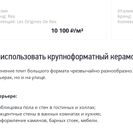
алия
Италия
нд: Rex
Бренд: 
лекция: Les Origines De Rex
Коллекц
974
750898
10 100
/м²
 использовать крупноформатный керам
нение плит большого формата чрезвычайно разнообразно.
ьерах, но и на улице.
ерьере:
облицовка пола и стен в гостиных и холлах;
акцентные стены в ванных комнатах и кухнях;
оформление каминов, барных стоек, мебели.