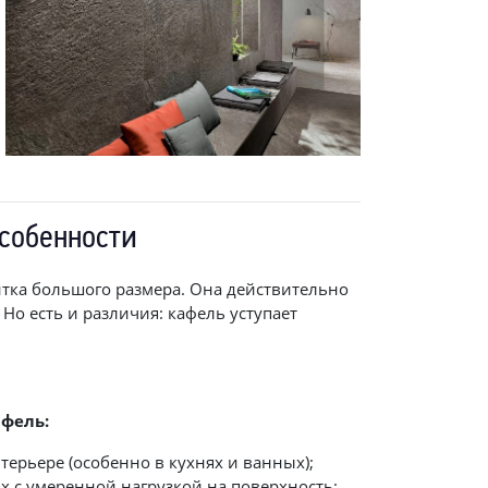
особенности
итка большого размера. Она действительно
Но есть и различия: кафель уступает
афель:
нтерьере (особенно в кухнях и ванных);
х с умеренной нагрузкой на поверхность;