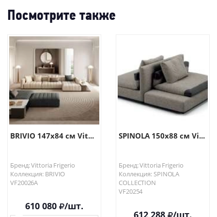
Посмотрите также
BRIVIO 147х84 см Vit...
SPINOLA 150х88 см Vi...
Бренд: Vittoria Frigerio
Бренд: Vittoria Frigerio
Коллекция: BRIVIO
Коллекция: SPINOLA
VF20026A
COLLECTION
VF20254
610 080
/шт.
612 288
/шт.