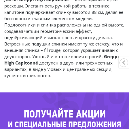
роскоши. Элегантность ручной работы в технике
капитоне подчёркивает спинку высотой 88 см, делая её
бесспорным главным элементом модели.
Подлокотники и спинка расположены на одной высоте,
создавая чёткий геометрический эффект,
подчёркивающий изысканность и красоту дивана.
Встроенные подушки спинки имеют ту же стёжку, что и
внешняя спинка – fil rouge, которая украшает диван с
двух сторон. Уютный и в то же время строгий,
Greppi
High Capitonné
доступен в двух- или трёхместных
вариантах, в виде угловых и центральных секций,
-54
кушеток и шезлонгов.
-54%
-
ПОЛУЧАЙТЕ АКЦИИ
И СПЕЦИАЛЬНЫЕ ПРЕДЛОЖЕНИЯ