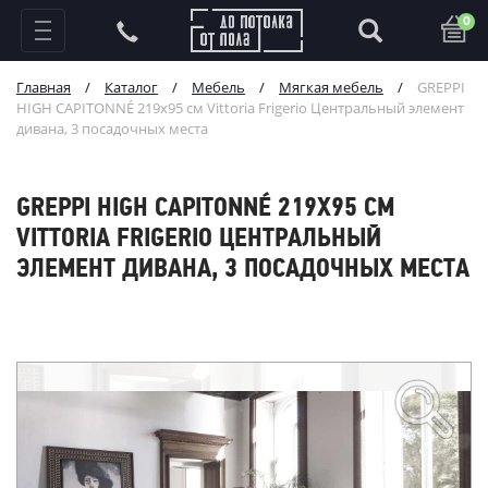
0
Главная
/
Каталог
/
Мебель
/
Мягкая мебель
/
GREPPI
HIGH CAPITONNÉ 219х95 см Vittoria Frigerio Центральный элемент
дивана, 3 посадочных места
GREPPI HIGH CAPITONNÉ 219Х95 СМ
VITTORIA FRIGERIO ЦЕНТРАЛЬНЫЙ
ЭЛЕМЕНТ ДИВАНА, 3 ПОСАДОЧНЫХ МЕСТА