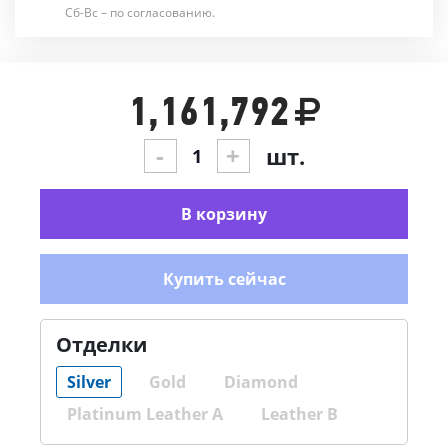
Сб-Вс – по согласованию.
1,161,792
-
+
шт.
В корзину
Купить сейчас
Отделки
Silver
Gold
Diamond
Platinum Leather A
Leather B