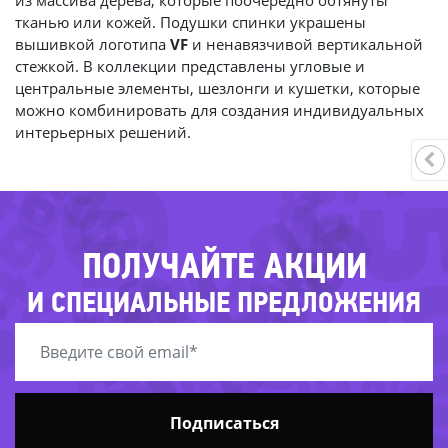
из массива дерева, которые поочередно обтянуты
тканью или кожей. Подушки спинки украшены
-20%
вышивкой логотипа
VF
и ненавязчивой вертикальной
стежкой. В коллекции представлены угловые и
-24%
центральные элементы, шезлонги и кушетки, которые
можно комбинировать для создания индивидуальных
-62%
46%
интерьерных решений.
-5
49%
-68%
-61%
-40%
-37%
-62%
ПОЛУЧАЙТЕ АКЦИИ
66%
И СПЕЦИАЛЬНЫЕ ПРЕДЛОЖЕНИЯ
-51%
-74%
-65%
Подписаться