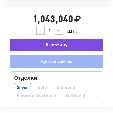
1,043,040
-
+
шт.
В корзину
Купить сейчас
Отделки
Silver
Gold
Diamond
Platinum Leather A
Leather B