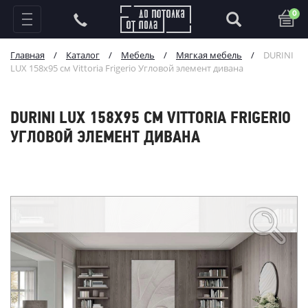
0
Главная
/
Каталог
/
Мебель
/
Мягкая мебель
/
DURINI
LUX 158х95 см Vittoria Frigerio Угловой элемент дивана
DURINI LUX 158Х95 СМ VITTORIA FRIGERIO
УГЛОВОЙ ЭЛЕМЕНТ ДИВАНА