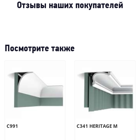
-73%
62%
-23%
-30%
-22%
Отзывы наших покупателей
Посмотрите также
C991
C341 HERITAGE M