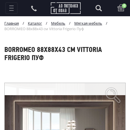
0
Главная
/
Каталог
/
Мебель
/
Мягкая мебель
/
BORROMEO 88х88х43 см Vittoria Frigerio Пуф
BORROMEO 88Х88Х43 СМ VITTORIA
FRIGERIO ПУФ