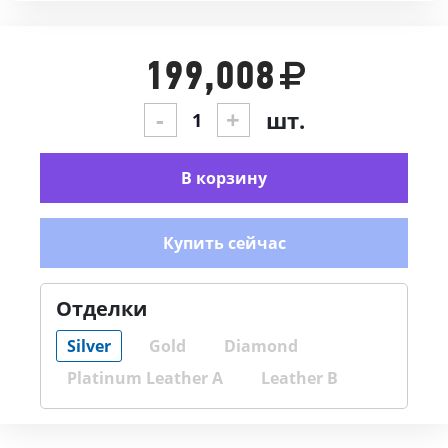
199,008
-
+
шт.
В корзину
Купить сейчас
Отделки
Silver
Gold
Diamond
Platinum Leather A
Leather B