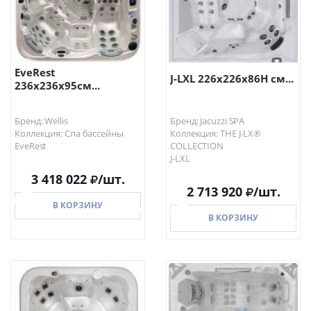
EveRest
J-LXL 226x226x86H см...
236х236х95см...
Бренд: Wellis
Бренд: Jacuzzi SPA
Коллекция: Спа бассейны
Коллекция: THE J-LX®
EveRest
COLLECTION
J-LXL
3 418 022
/шт.
2 713 920
/шт.
В КОРЗИНУ
В КОРЗИНУ
В КОРЗИНУ
В КОРЗИНУ