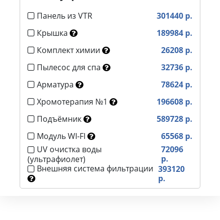
Панель из VTR
301440 р.
Крышка
189984 р.
Комплект химии
26208 р.
Пылесос для спа
32736 р.
Арматура
78624 р.
Хромотерапия №1
196608 р.
Подъёмник
589728 р.
Модуль WI-FI
65568 р.
UV очистка воды
72096
р.
(ультрафиолет)
Внешняя система фильтрации
393120
р.