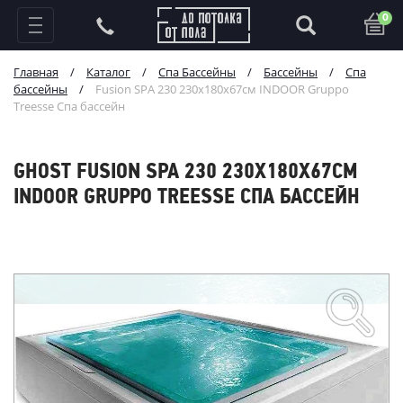
0
Главная
/
Каталог
/
Спа Бассейны
/
Бассейны
/
Спа
бассейны
/
Fusion SPA 230 230x180x67см INDOOR Gruppo
Treesse Спа бассейн
GHOST FUSION SPA 230 230X180X67СМ
INDOOR GRUPPO TREESSE СПА БАССЕЙН