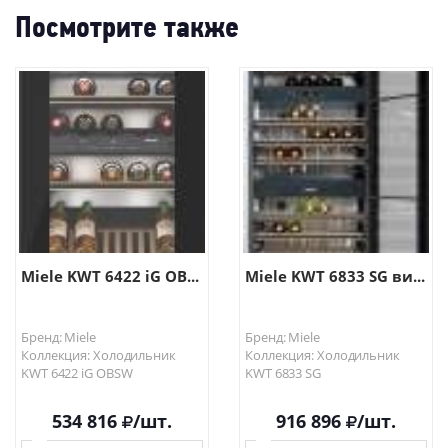
Посмотрите также
Miele KWT 6422 iG OB...
Miele KWT 6833 SG ви...
Бренд: Miele
Бренд: Miele
Коллекция: Холодильник
Коллекция: Холодильник
KWT 6422 iG OBSW
KWT 6833 SG
534 816
/шт.
916 896
/шт.